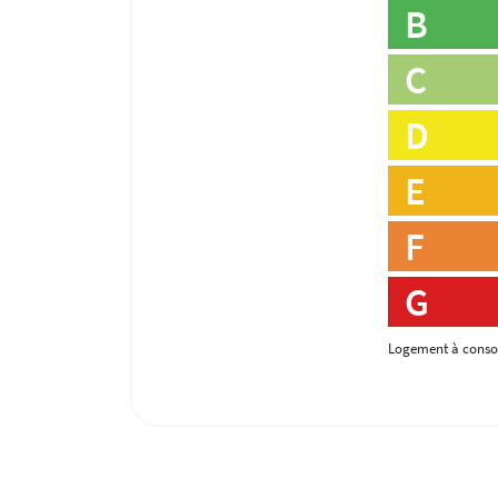
B
C
D
E
F
G
Logement à conso