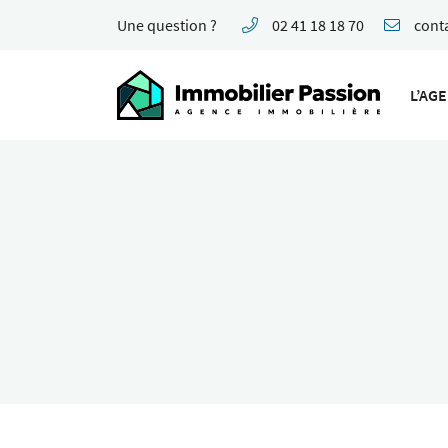
Une question ?
02 41 18 18 70
62 Boulevard Foch
49100 Angers
L’AG
02 41 18 18 70
Adresse email de réception
