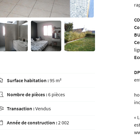
ra
CO
Co
BU
Ce
li
Ec
DP
en
Surface habitation :
95 m²

Nombre de pièces :
6 pièces
ho

in
Transaction :
Vendus

« 
Année de construction :
2 002

es
ww