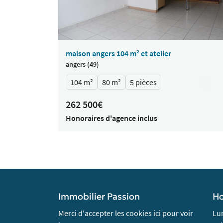
maison angers 104 m² et ateiier
angers (49)
104 m²
80 m²
5 pièces
262 500€
Honoraires d'agence inclus
Immobilier Passion
Ho
Merci d'accepter les cookies
ici
pour voir
Lun