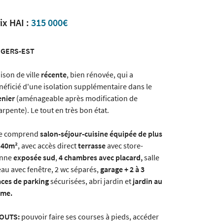
ix HAI :
315 000€
GERS-EST
ison de ville
récente
, bien rénovée, qui a
néficié d'une isolation supplémentaire dans le
enier
(aménageable après modification de
arpente). Le tout en très bon état.
le comprend
salon-séjour-cuisine équipée de plus
 40m²
, avec accès direct
terrasse
avec store-
nne
exposée sud
,
4 chambres avec placard,
salle
eau avec fenêtre, 2 wc séparés,
garage + 2 à 3
aces de parking
sécurisées, abri jardin et
jardin au
lme.
OUTS:
pouvoir faire ses courses à pieds, accéder