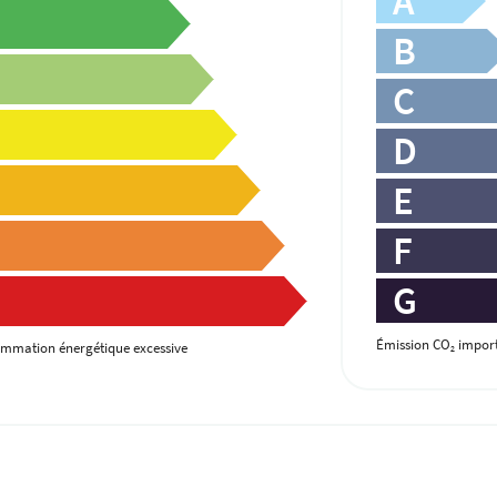
A
B
C
D
E
F
G
Émission CO
import
mmation énergétique excessive
2