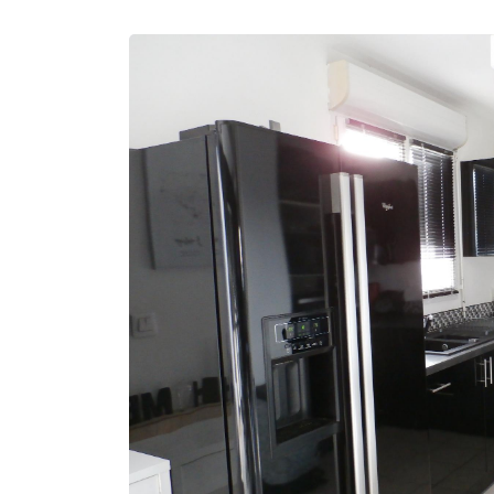
Recopier le code ci-contre

Rafraîchir le captcha

En cochant cette case, vous consentez à recevoir nos propositions commerciales à
email indiqué ci-dessus. Vous pouvez vous désinscrire à tout moment en utilisant
de désinscription
.
Inscription