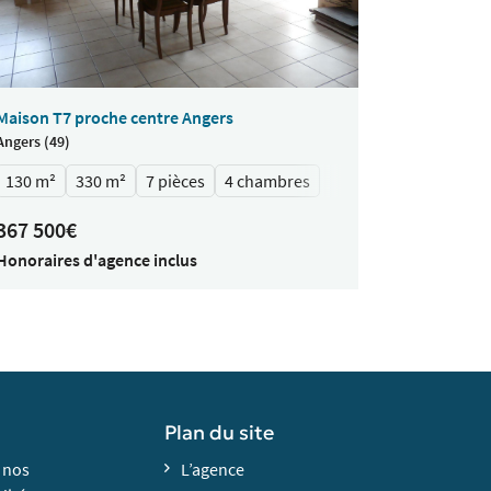
Maison T7 proche centre Angers
Angers (49)
130 m²
330 m²
7 pièces
4 chambres
367 500€
Honoraires d'agence inclus
Plan du site
 nos
L’agence