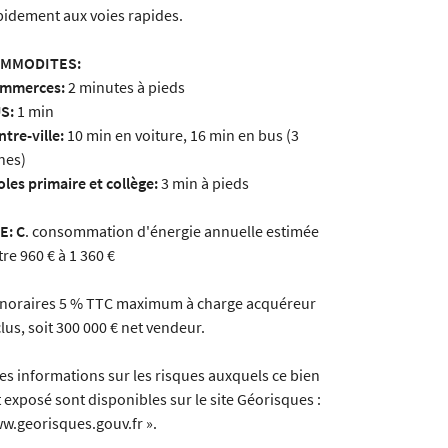
pidement aux voies rapides.
MMODITES:
mmerces:
2 minutes à pieds
S:
1 min
ntre-ville:
10 min en voiture, 16 min en bus (3
gnes)
oles primaire et collège:
3 min à pieds
E: C
. consommation d'énergie annuelle estimée
tre 960 € à 1 360 €
noraires 5 % TTC maximum à charge acquéreur
clus, soit 300 000 € net vendeur.
Les informations sur les risques auxquels ce bien
t exposé sont disponibles sur le site Géorisques :
w.georisques.gouv.fr ».