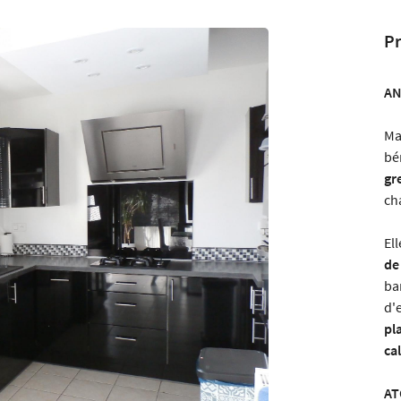
Pr
AN
 l'adresse
le formulaire
Ma
bé
gr
ch
El
de
ba
d'
pl
ca
AT