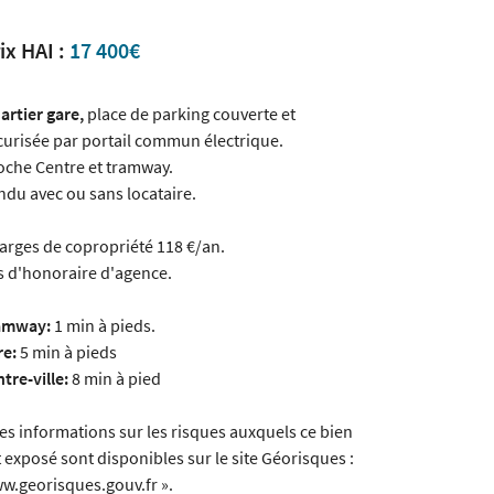
ix HAI :
17 400€
artier gare,
place de parking couverte et
curisée par portail commun électrique.
oche Centre et tramway.
ndu avec ou sans locataire.
arges de copropriété 118 €/an.
s d'honoraire d'agence.
amway:
1 min à pieds.
re:
5 min à pieds
tre-ville:
8 min à pied
Les informations sur les risques auxquels ce bien
t exposé sont disponibles sur le site Géorisques :
w.georisques.gouv.fr ».