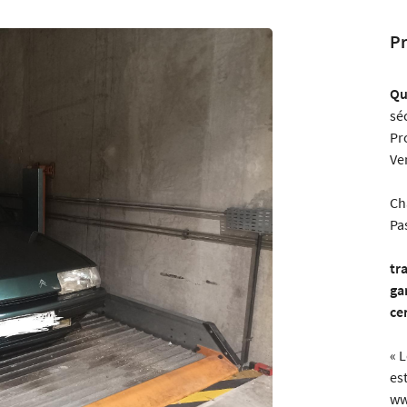
Pr
Qu
 l'adresse
le formulaire
sé
Pr
Ve
Ch
Pa
tr
ga
cen
« 
es
ww