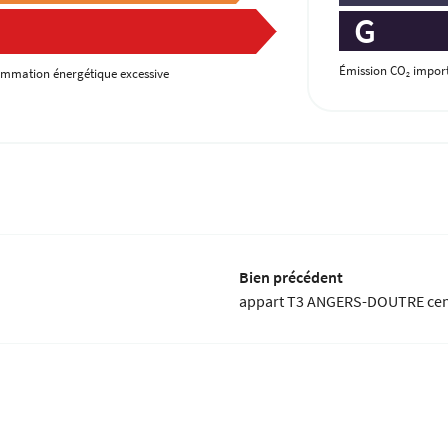
G
Émission CO
import
mmation énergétique excessive
2
Bien précédent
appart T3 ANGERS-DOUTRE cen