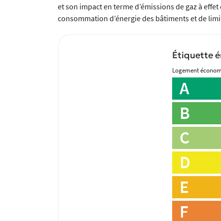
et son impact en terme d’émissions de gaz à effet d
consommation d’énergie des bâtiments et de limite
Étiquette é
Logement écono
A
B
C
D
E
F