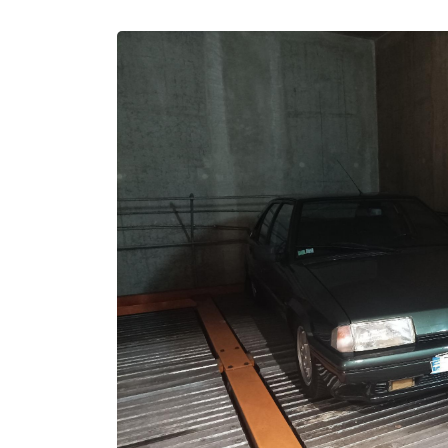
Recopier le code ci-contre

Rafraîchir le captcha

En cochant cette case, vous consentez à recevoir nos propositions commerciales à
email indiqué ci-dessus. Vous pouvez vous désinscrire à tout moment en utilisant
de désinscription
.
Inscription