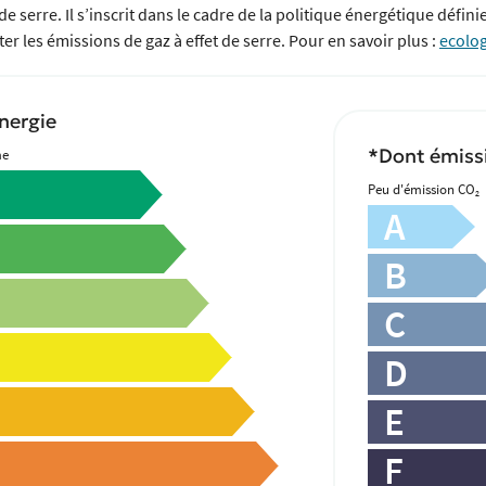
e serre. Il s’inscrit dans le cadre de la politique énergétique défin
r les émissions de gaz à effet de serre. Pour en savoir plus :
ecolog
nergie
*Dont émissi
me
Peu d'émission CO
2
A
B
C
D
E
F