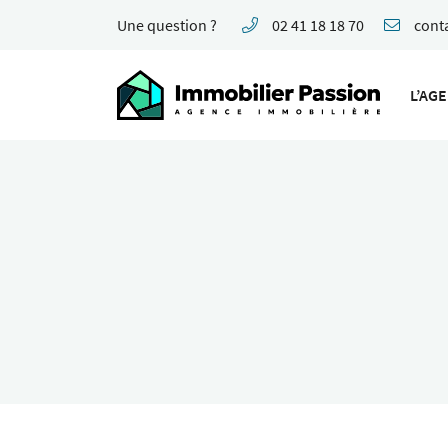
Une question ?
02 41 18 18 70
62 Boulevard Foch
49100 Angers
L’AG
02 41 18 18 70
Adresse email de réception
