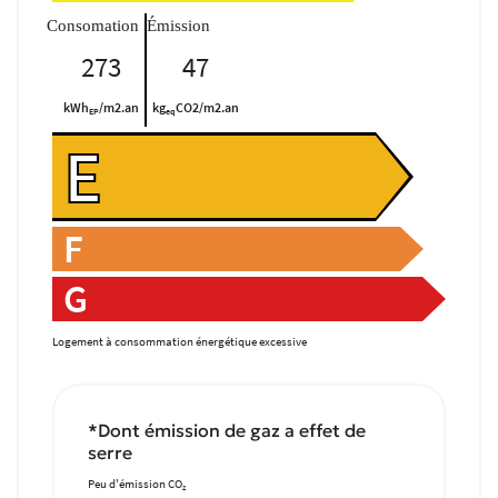
273
47
kWh
/m2.an
kg
CO2/m2.an
EP
eq
E
F
G
Logement à consommation énergétique excessive
*Dont émission de gaz a effet de
serre
Peu d'émission CO
2