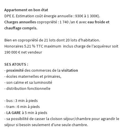
Appartement en bon état
DPE E. Estimation coût énergie annuelle : 930€ à 1 300€).
Charges annuelles
copropriété : 1 740 /an € avec
eau froide et
En cochant cette case, vous consentez à recevoir nos propositions commerciales à l'adresse
chauffage compris.
email indiqué ci-dessus. Vous pouvez vous désinscrire à tout moment en utilisant
le
formulaire de désinscription
.
Bien en copropriété de 21 lots dont 20 lots d'habitation.
Honoraires 5.21 % TTC maximum inclus charge de l'acquéreur soit
Inscription
190 000 € net vendeur
SES ATOUTS :
-
proximité
des commerces de la
visitation
- écoles maternelles et primaires,
- son calme et sa luminosité
- distribution fonctionnelle
- bus : 3 min à pieds
- tram : 6 min à pieds
-
LA GARE
à 5 min à pieds
- sa possibilité de casser la cloison séjour/chambre pour agrandir le
séjour si besoin seulement d'une seule chambre.