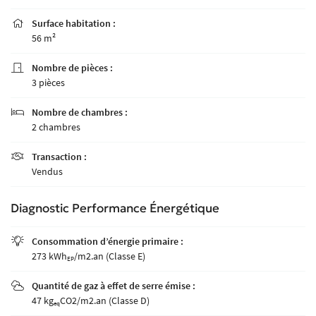
Surface habitation :

56 m²
Nombre de pièces :

3 pièces
Nombre de chambres :

2 chambres
Transaction :

Vendus
Une question
Diagnostic Performance Énergétique
L’AGENCE
Consommation d’énergie primaire :

PAGNEMENT - SUIVI
273 kWh
/m2.an (Classe E)
02 41 18 18 70
EP
Quantité de gaz à effet de serre émise :

ACHETER
47 kg
CO2/m2.an (Classe D)
eq