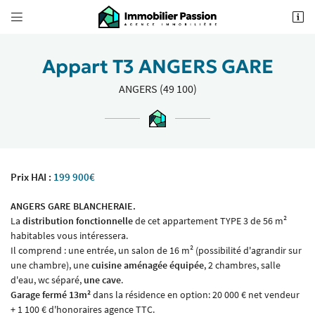


62 Boulevard Foch
49100 Angers
02 41 18 18 70
Appart T3 ANGERS GARE
ANGERS (49 100)
Prix HAI :
199 900€
ANGERS GARE BLANCHERAIE.
Adresse email de réception

La
distribution fonctionnelle
de cet appartement TYPE 3 de 56 m²
habitables vous intéressera.
Il comprend : une entrée, un salon de 16 m² (possibilité d'agrandir sur
Recopier le code ci-contre

une chambre), une
cuisine aménagée équipée
, 2 chambres, salle
d'eau, wc séparé,
une cave
.
Rafraîchir le captcha

Garage fermé 13m²
dans la résidence en option: 20 000 € net vendeur
+ 1 100 € d'honoraires agence TTC.