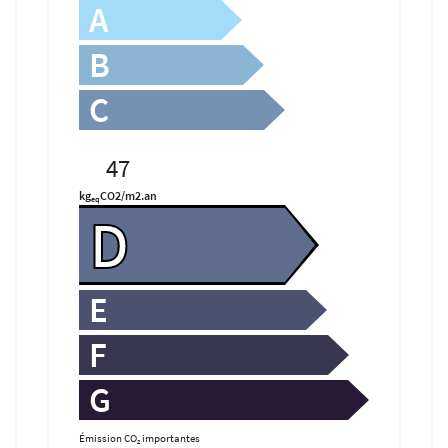
A
B
C
47
kg
CO2/m2.an
eq
D
E
F
G
Émission CO
importantes
2