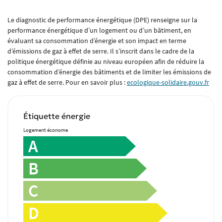
VENDUS
Le diagnostic de performance énergétique (DPE) renseigne sur la
IVITÉ - TOURISME
Rejoignez-nou
performance énergétique d’un logement ou d’un bâtiment, en
évaluant sa consommation d’énergie et son impact en terme
d’émissions de gaz à effet de serre. Il s’inscrit dans le cadre de la
AVIS
politique énergétique définie au niveau européen afin de réduire la
consommation d’énergie des bâtiments et de limiter les émissions de
ACTUALITÉS
Restez infor
gaz à effet de serre. Pour en savoir plus :
ecologique-solidaire.gouv.fr
TACT - ESTIMATION
Inscription Newsle
Étiquette énergie
Logement économe
A
B
C
D