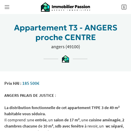


62 Boulevard Foch
49100 Angers
02 41 18 18 70
Appartement T3 - ANGERS
proche CENTRE
angers (49100)
Prix HAI :
185 500€
Adresse email de réception

ANGERS PALAIS DE JUSTICE
:
Recopier le code ci-contre

La distribution fonctionnelle de cet appartement TYPE 3 de 49 m²
habitable vous séduira.
Rafraîchir le captcha

Il comprend :une
entrée
, un
salon de 17 m²
, une
cuisine aménagée
,
2
chambres chacune
de
10 m²
,
sdb avec fenêtre
à revoir, un
wc séparé
,