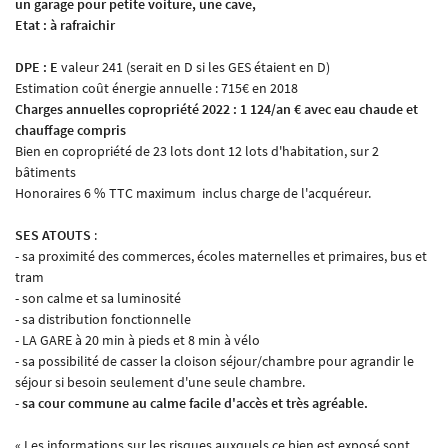
un garage pour petite voiture, une cave,
Etat : à rafraichir
DPE : E
valeur 241 (serait en D si les GES étaient en D)
Estimation coût énergie annuelle : 715€ en 2018
En cochant cette case, vous consentez à recevoir nos propositions commerciales à l'adresse
email indiqué ci-dessus. Vous pouvez vous désinscrire à tout moment en utilisant
le
Charges annuelles copropriété 2022 : 1 124/an € avec eau chaude et
formulaire de désinscription
.
chauffage compris
Bien en copropriété de 23 lots dont 12 lots d'habitation, sur 2
Inscription
bâtiments
Honoraires 6 % TTC maximum inclus charge de l'acquéreur.
SES ATOUTS
:
- sa proximité des commerces, écoles maternelles et primaires, bus et
tram
- son calme et sa luminosité
- sa distribution fonctionnelle
- LA GARE à 20 min à pieds et 8 min à vélo
- sa possibilité de casser la cloison séjour/chambre pour agrandir le
séjour si besoin seulement d'une seule chambre.
-
sa cour commune au calme facile d'accès et très agréable.
« Les informations sur les risques auxquels ce bien est exposé sont