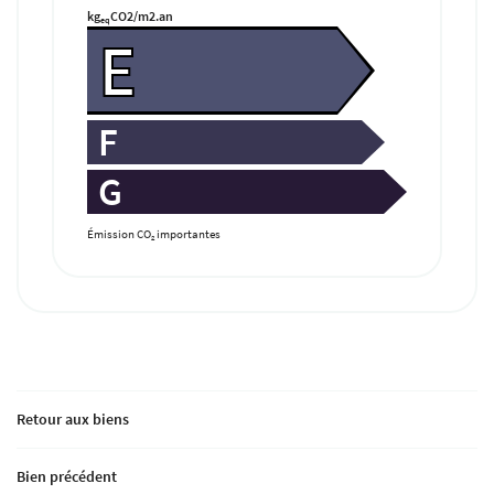
kg
CO2/m2.an
eq
E
F
G
Émission CO
importantes
2
Retour aux biens
Bien précédent