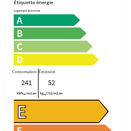
IVITÉ - TOURISME
Rejoignez-nou
Étiquette énergie
Logement économe
AVIS
A
B
ACTUALITÉS
Restez infor
C
TACT - ESTIMATION
Inscription Newsle
D
241
52
kWh
/m2.an
kg
CO2/m2.an
EP
eq
E
F