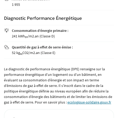
1 955
Diagnostic Performance Énergétique
Consommation d’énergie primaire :

241 kWh
/m2.an (Classe D)
EP
Quantité de gaz à effet de serre émise :

52 kg
CO2/m2.an (Classe E)
eq
Une question
L’AGENCE
Le diagnostic de performance énergétique (DPE) renseigne sur la
performance énergétique d’un logement ou d’un bâtiment, en
évaluant sa consommation d’énergie et son impact en terme
PAGNEMENT - SUIVI
02 41 18 18 70
d’émissions de gaz à effet de serre. Il s’inscrit dans le cadre de la
politique énergétique définie au niveau européen afin de réduire la
ACHETER
consommation d’énergie des bâtiments et de limiter les émissions de
gaz à effet de serre. Pour en savoir plus :
ecologique-solidaire.gouv.fr
VENDUS