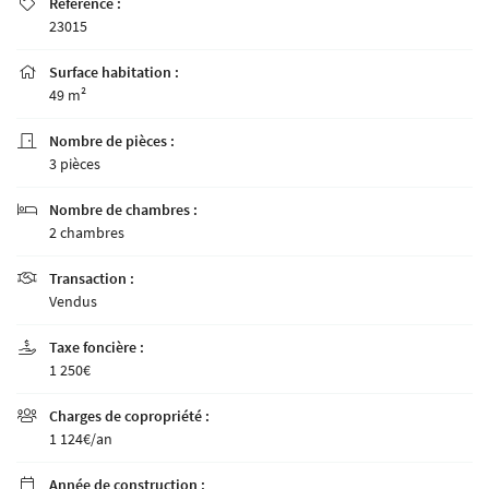
Référence :

23015
Surface habitation :

49 m²
Nombre de pièces :

3 pièces
Nombre de chambres :

2 chambres
Transaction :

Vendus
Taxe foncière :

1 250€
Charges de copropriété :

1 124€/an
Année de construction :
