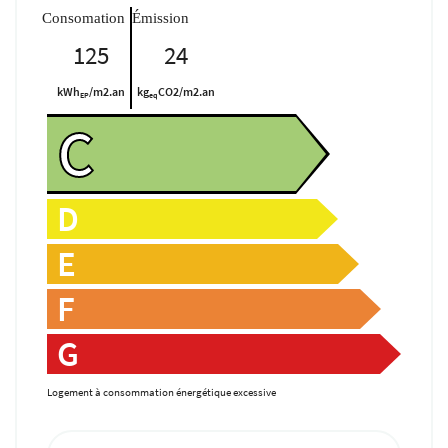
125
24
kWh
/m2.an
kg
CO2/m2.an
EP
eq
C
D
E
F
G
Logement à consommation énergétique excessive