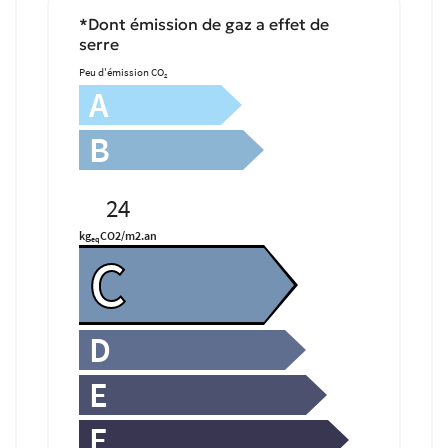
*Dont émission de gaz a effet de
serre
Peu d'émission CO
2
A
B
24
kg
CO2/m2.an
eq
C
D
E
F