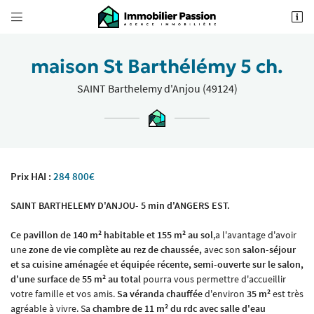


62 Boulevard Foch
49100 Angers
02 41 18 18 70
maison St Barthélémy 5 ch.
SAINT Barthelemy d'Anjou (49124)
Prix HAI :
284 800€
SAINT BARTHELEMY D'ANJOU- 5 min d'ANGERS EST.
Adresse email de réception

Ce pavillon
de 140 m² habitable et 155 m² au sol
,a l'avantage d'avoir
une
zone de vie complète au rez de chaussée,
avec son
salon-séjour
Recopier le code ci-contre

et sa cuisine aménagée et équipée récente, semi-ouverte sur le salon,
d'une surface de 55 m²
au total
pourra vous permettre d'accueillir
Rafraîchir le captcha

votre famille et vos amis.
Sa véranda chauffée
d'environ
35 m²
est très
agréable à vivre. Sa
chambre de 11 m² du rdc avec salle d'eau