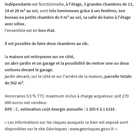
indépendante
est fonctionnelle,
à l'étage, 3 grandes chambres de 13,
14 et 20 m² au sol,
sont
très lumineuses grâce à ses fenêtres, son
bureau ou petite chambre de 9 m² au sol, sa salle de bains à l'étage
avec vélux.
En cochant cette case, vous consentez à recevoir nos propositions commerciales à l'adresse
l'ensemble est en
bon état.
email indiqué ci-dessus. Vous pouvez vous désinscrire à tout moment en utilisant
le
formulaire de désinscription
.
Il est possible de faire deux chambres au rdc.
Inscription
la
maison est mitoyenne sur un côté,
un abri-jardin et un garage et la possibilité de rentrer une ou deux
voitures devant le garage.
jardin devant, sur le côté et sur l'arrière de la maison
, parcelle totale
de 502 m².
Honoraires 5.5 % TTC maximum inclus à charge acquéreur. soit 270
000 euros net vendeur.
DPE : C. estimation coût énergie annuelle : 1 205 € à 1 631€ .
« Les informations sur les risques auxquels ce bien est exposé sont
disponibles sur le site Géorisques : www.georisques.gouv.fr ».