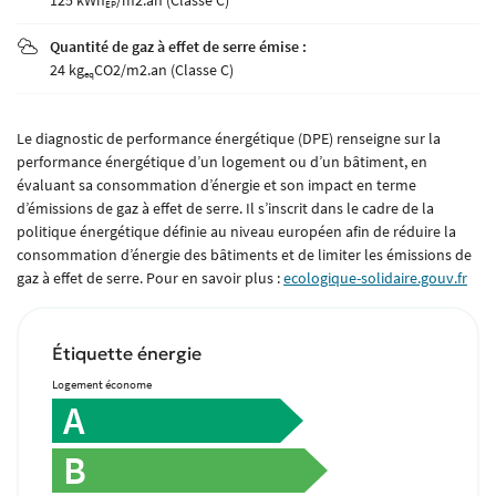
ACHETER
EP
Quantité de gaz à effet de serre émise :

VENDUS
24 kg
CO2/m2.an (Classe C)
eq
IVITÉ - TOURISME
Rejoignez-nou
Le diagnostic de performance énergétique (DPE) renseigne sur la
performance énergétique d’un logement ou d’un bâtiment, en
AVIS
évaluant sa consommation d’énergie et son impact en terme
d’émissions de gaz à effet de serre. Il s’inscrit dans le cadre de la
ACTUALITÉS
Restez infor
politique énergétique définie au niveau européen afin de réduire la
consommation d’énergie des bâtiments et de limiter les émissions de
TACT - ESTIMATION
gaz à effet de serre. Pour en savoir plus :
ecologique-solidaire.gouv.fr
Inscription Newsle
Étiquette énergie
Logement économe
A
B