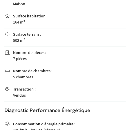
Maison
Surface habitation :

164 m²
Surface terrain :

502 m²
Nombre de pièces :

7 pièces
Nombre de chambres :

5 chambres
Transaction :

Vendus
Une question
L’AGENCE
Diagnostic Performance Énergétique
PAGNEMENT - SUIVI
02 41 18 18 70
Consommation d’énergie primaire :

125 kWh
/m2.an (Classe C)