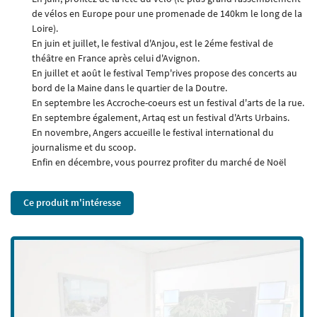
de vélos en Europe pour une promenade de 140km le long de la
Loire).
En juin et juillet, le festival d'Anjou, est le 2éme festival de
théâtre en France après celui d'Avignon.
En cochant cette case, vous consentez à recevoir nos propositions commerciales à l'adresse
En juillet et août le festival Temp'rives propose des concerts au
email indiqué ci-dessus. Vous pouvez vous désinscrire à tout moment en utilisant
le
formulaire de désinscription
.
bord de la Maine dans le quartier de la Doutre.
En septembre les Accroche-coeurs est un festival d'arts de la rue.
Inscription
En septembre également, Artaq est un festival d'Arts Urbains.
En novembre, Angers accueille le festival international du
journalisme et du scoop.
Enfin en décembre, vous pourrez profiter du marché de Noël
Ce produit m'intéresse