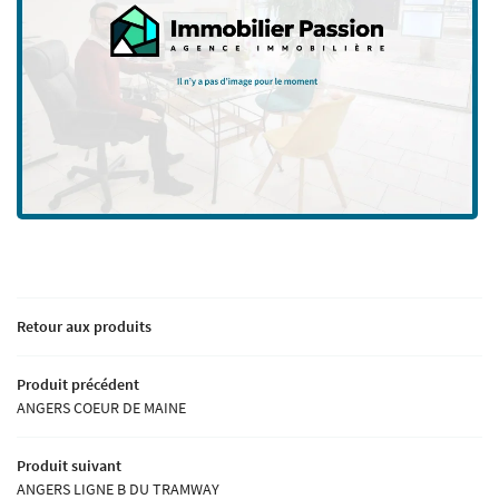
Une question
L’AGENCE
PAGNEMENT - SUIVI
02 41 18 18 70
ACHETER
VENDUS
IVITÉ - TOURISME
Rejoignez-nou
Retour aux produits
AVIS
Produit précédent
ANGERS COEUR DE MAINE
ACTUALITÉS
Restez infor
Produit suivant
TACT - ESTIMATION
ANGERS LIGNE B DU TRAMWAY
Inscription Newsle