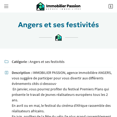


62 Boulevard Foch
49100 Angers
02 41 18 18 70
Angers et ses festivités
Catégorie :
Angers et ses festivités

Description :
IMMOBILIER PASSION, agence immobilière ANGERS,

vous suggère de participer pour vous divertir aux différents
Adresse email de réception

évènements cités ci-dessous·
En janvier, vous pourrez profiter du festival Premiers Plans qui
présente le travail de jeunes réalisateurs européens tous les 2
Recopier le code ci-contre

ans.
Rafraîchir le captcha
En avril ou en mai, le festival du cinéma d'Afrique rassemble des

réalisateurs africains.
En juin, profitez de la fête du vélo (le plus grand rassemblement