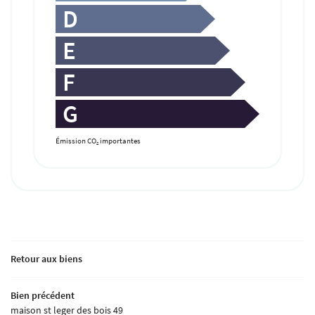
D
E
F
G
Émission CO
importantes
2
Retour aux biens
Bien précédent
maison st leger des bois 49