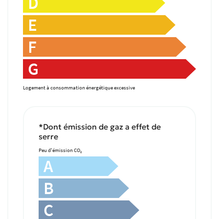
D
Une question
L’AGENCE
E
PAGNEMENT - SUIVI
F
02 41 18 18 70
ACHETER
G
VENDUS
Logement à consommation énergétique excessive
IVITÉ - TOURISME
Rejoignez-nou
*Dont émission de gaz a effet de
AVIS
serre
Peu d'émission CO
2
ACTUALITÉS
A
Restez infor
TACT - ESTIMATION
B
Inscription Newsle
C