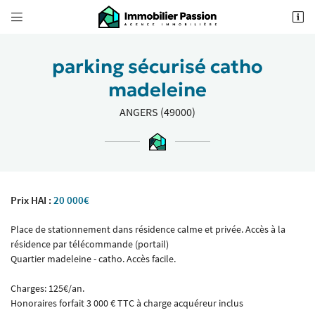


62 Boulevard Foch
49100 Angers
02 41 18 18 70
parking sécurisé catho
madeleine
ANGERS (49000)
Prix HAI :
20 000€
Adresse email de réception

Place de stationnement dans résidence calme et privée. Accès à la
résidence par télécommande (portail)
Recopier le code ci-contre

Quartier madeleine - catho. Accès facile.
Rafraîchir le captcha

Charges: 125€/an.
Honoraires forfait 3 000 € TTC à charge acquéreur inclus