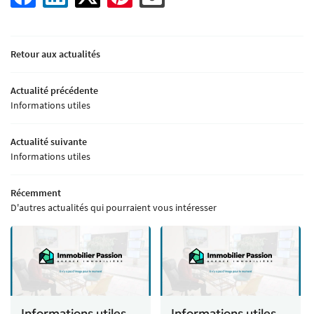
PAGNEMENT - SUIVI
02 41 18 18 70
ACHETER
Retour aux actualités
VENDUS
Actualité précédente
Informations utiles
IVITÉ - TOURISME
Rejoignez-nou
Actualité suivante
AVIS
Informations utiles
ACTUALITÉS
Restez infor
Récemment
D'autres actualités qui pourraient vous intéresser
TACT - ESTIMATION
Inscription Newsle
Informations utiles
Informations utiles