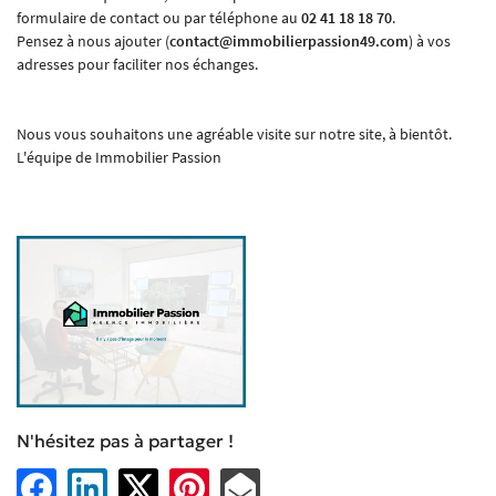
formulaire de contact ou par téléphone au
02 41 18 18 70
.
Pensez à nous ajouter (
contact@immobilierpassion49.com
) à vos
adresses pour faciliter nos échanges.
En cochant cette case, vous consentez à recevoir nos propositions commerciales à l'adresse
email indiqué ci-dessus. Vous pouvez vous désinscrire à tout moment en utilisant
le
Nous vous souhaitons une agréable visite sur notre site, à bientôt.
formulaire de désinscription
.
L'équipe de Immobilier Passion
Inscription
Une question
N'hésitez pas à partager !
L’AGENCE