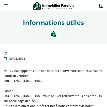


62 Boulevard Foch
49100 Angers
02 41 18 18 70
Informations utiles

30/05/2024

Nous vous rappelons que
nos horaires d'ouverture
sont les suivants:
Adresse email de réception

Lundi au Vendredi
9h00 – 12h00 |14h00 - 19h00
Recopier le code ci-contre

Samedi
9h30 – 12h00 |14h00 - 16h30Vous pouvez retrouver tous nos produits
Rafraîchir le captcha

sur
notre page dédiée.
Pour toutes questions, n'hésitez pas à nous contacter via notre