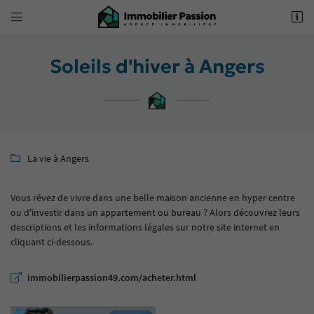


62 Boulevard Foch
49100 Angers
02 41 18 18 70
Soleils d'hiver à Angers
La vie à Angers

Vous rêvez de vivre dans une belle maison ancienne en hyper centre
ou d'investir dans un appartement ou bureau ? Alors découvrez leurs
Adresse email de réception

descriptions et les informations légales sur notre site internet en
cliquant ci-dessous.
Recopier le code ci-contre

immobilierpassion49.com/acheter.html
Rafraîchir le captcha
