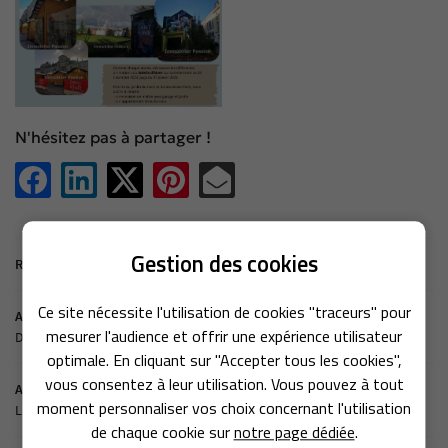
En cochant cette case, vous consentez à recevoir nos propositions commerciales à l'adresse
email indiqué ci-dessus. Vous pouvez vous désinscrire à tout moment en utilisant
le
formulaire de désinscription
.
N'hésitez pas à partager !
Inscription
Gestion des cookies
Une question
Retour aux actualités
L’AGENCE
Ce site nécessite l'utilisation de cookies "traceurs" pour
Actualité précédente
PAGNEMENT - SUIVI
mesurer l'audience et offrir une expérience utilisateur
Diagnostics immobiliers
02 41 18 18 70
optimale. En cliquant sur "Accepter tous les cookies",
ACHETER
vous consentez à leur utilisation. Vous pouvez à tout
Actualité suivante
moment personnaliser vos choix concernant l'utilisation
Le jardin des beaux-arts
VENDUS
de chaque cookie sur
notre page dédiée
.