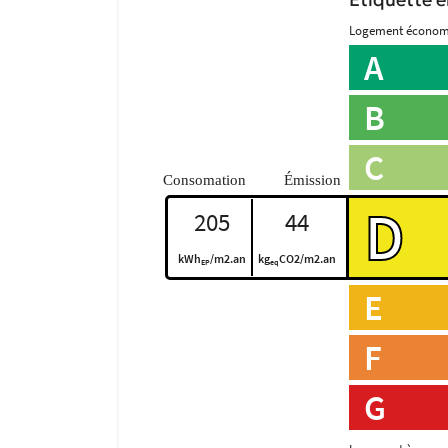
Étiquette é
Logement écono
A
B
C
D
205
44
kWh
/m2.an
kg
CO2/m2.an
EP
eq
E
F
G