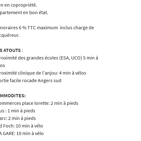
en en copropriété.
partement en bon état.
noraires 6 % TTC maximum inclus charge de
acquéreur.
S ATOUTS
:
proximité des grandes écoles (ESA, UCO) 5 min à
los
proximité clinique de l'anjou: 4 min à vélos
sortie facile rocade Angers sud
MMODITES:
commerces place lorette: 2 min à pieds
us : 1 min à pieds
arc: 2 min à pieds
Bd Foch: 10 min à vélo
LA GARE: 10 min à vélo