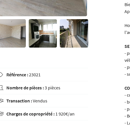
Bi
Ap
Ho
l'
SE
- 
vé
- 
- 
Référence :
23021

Nombre de pièces :
3 pièces
CO

- 
Transaction :
Vendus

- b
- p
Charges de copropriété :
1 920€/an

- 
- 