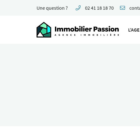
Une question ?
02 41 18 18 70
62 Boulevard Foch
49100 Angers
L’AG
02 41 18 18 70
Adresse email de réception
