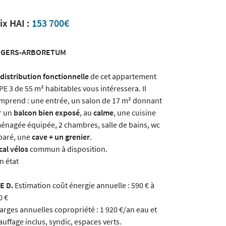
ix HAI :
153 700€
GERS-ARBORETUM
distribution fonctionnelle
de cet appartement
PE 3 de 55 m² habitables vous intéressera. Il
mprend : une entrée, un salon de 17 m² donnant
r un
balcon bien exposé
, au
calme
, une cuisine
énagée équipée, 2 chambres, salle de bains, wc
paré, une
cave + un grenier
.
cal vélos
commun à disposition.
n état
E D.
Estimation coût énergie annuelle : 590 € à
0 €
arges annuelles copropriété : 1 920 €/an eau et
auffage inclus, syndic, espaces verts.