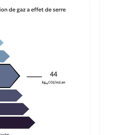
on de gaz a effet de serre
44
kg
CO2/m2.an
eq
antes