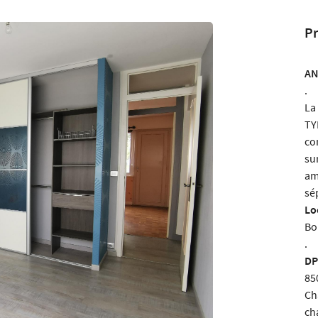
Pr
AN
 l'adresse
le formulaire
.
La
TY
co
su
am
sé
Lo
Bo
.
DP
85
Ch
ch