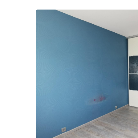
Recopier le code ci-contre

Rafraîchir le captcha

En cochant cette case, vous consentez à recevoir nos propositions commerciales à
email indiqué ci-dessus. Vous pouvez vous désinscrire à tout moment en utilisant
de désinscription
.
Inscription